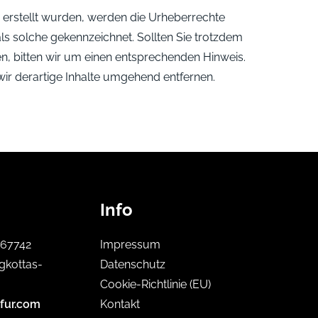
er erstellt wurden, werden die Urheberrechte
als solche gekennzeichnet. Sollten Sie trotzdem
, bitten wir um einen entsprechenden Hinweis.
r derartige Inhalte umgehend entfernen.
Info
867742
Impressum
gkottas-
Datenschutz
Cookie-Richtlinie (EU)
fur.com
Kontakt