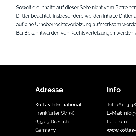
Soweit die Inhalte auf dieser Seite nicht vom Betreib
Dritter beachtet. Insbesondere werden Inhalte Dritter 
auf eine Urheberrechtsverletzung aufmerksam werden
Bei Bekanntwerden von Rechtsverletzungen werden wi
Adresse
Info
Kottas International
Tel:
06103 3
Frankfurter Str. 96
E-Mail:
info@
63303 Dreieich
furs.com
Germany
www.kottas-