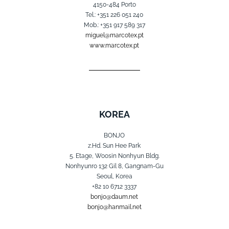
4150-484 Porto
Tel.: +351 226 051 240
Mob.: +351 917 589 317
miguel@marcotex.pt
www.marcotex.pt
KOREA
BONJO
z.Hd. Sun Hee Park
5. Etage, Woosin Nonhyun Bldg.
Nonhyunro 132 Gil 8, Gangnam-Gu
Seoul, Korea
+82 10 6712 3337
bonjo@daum.net
bonjo@hanmail.net