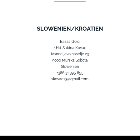
SLOWENIEN/KROATIEN
Bassa d.o.o.
z.Hd. Sabina Kovac
Ivanocijevo naselje 23
9000 Murska Sobota
Slowenien
+386 31 395 655
skovac23@gmail.com