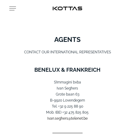
Skip
Menu
to
main
content
AGENTS
CONTACT OUR INTERNATIONAL REPRESENTATIVES
BENELUX & FRANKREICH
S’Immagini bvba
Ivan Seghers
Grote baan 63
B-9920 Lovendegem
Tel. +32 9 225 88 90
Mob. (BE) +32 475 825 805
Ivan.seghers@telenet.be